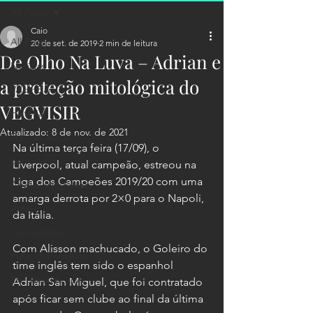
All Posts
Caio
All Posts
20 de set. de 2019
2 min de leitura
De Olho Na Luva – Adrian e
Notícias
a proteção mitológica do
Valdir Bardi
VEGVISIR
História
Atualizado:
8 de nov. de 2021
Treinamentos
Na última terça feira (17/09), o 
Entrevistas
Liverpool, atual campeão, estreou na 
Liga dos Campeões 2019/20 com uma 
Análise do goleiro
amarga derrota por 2×0 para o Napoli, 
Artigo
da Itália.
Curiosidade
Com Alisson machucado, o Goleiro do 
Futebol Feminino
time inglês tem sido o espanhol 
De Olho Na Luva
Adrian San Miguel, que foi contratado 
após ficar sem clube ao final da última 