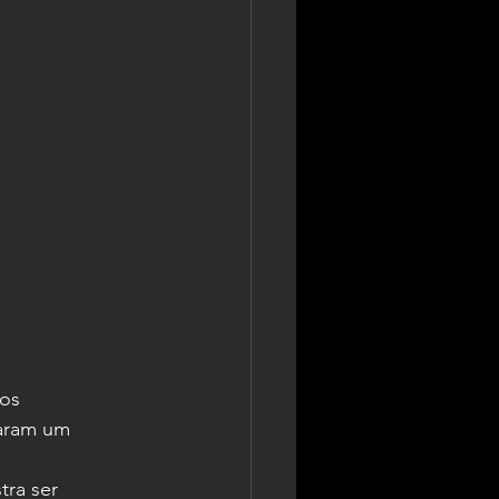
os 
aram um 
ra ser 