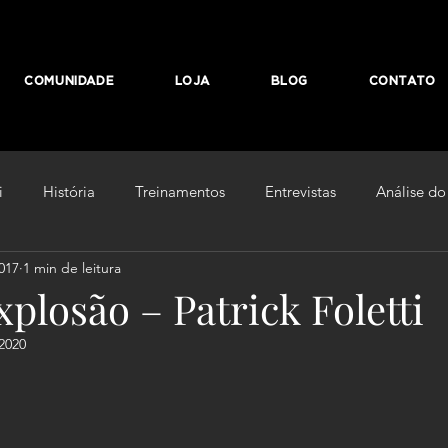
COMUNIDADE
LOJA
BLOG
CONTATO
i
História
Treinamentos
Entrevistas
Análise do
017
1 min de leitura
no
De Olho Na Luva
xplosão – Patrick Foletti
2020