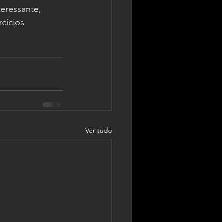
eressante, 
cícios 
Ver tudo