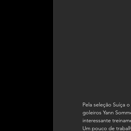
Pela seleção Suíça o
goleiros Yann Somme
interessante treinam
Um pouco de trabalh