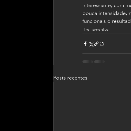
interessante, com mo
pouca intensidade, m
funcionais o result
Treinamentos
Posts recentes