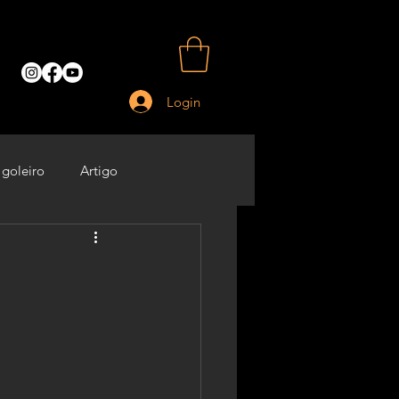
Login
 goleiro
Artigo