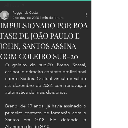
All Posts
Rogger da Costa
All Posts
9 de dez. de 2020
1 min de leitura
IMPULSIONADO POR BOA
Notícias
FASE DE JOÃO PAULO E
Valdir Bardi
JOHN, SANTOS ASSINA
História
COM GOLEIRO SUB-20
Treinamentos
O goleiro do sub-20, Breno Sossai, 
Entrevistas
assinou o primeiro contrato profissional 
Análise do goleiro
com o Santos. O atual vínculo é válido 
Artigo
até dezembro de 2022, com renovação 
automática de mais dois anos. 
Curiosidade
Futebol Feminino
Breno, de 19 anos, já havia assinado o 
primeiro contrato de formação com o 
De Olho Na Luva
Santos em 2018. Ele defende o 
Alvinegro desde 2010.