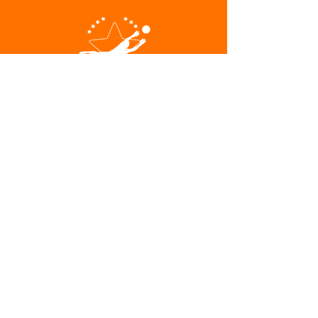
VOA GOLEIRO TREINAMENTO
CPF:
325.294.618-13
APOIO