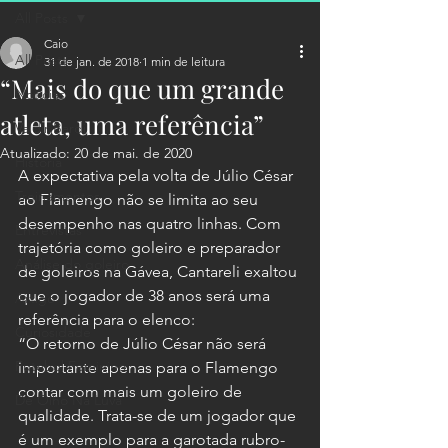
All Posts
Caio
All Posts
31 de jan. de 2018
1 min de leitura
“Mais do que um grande
Notícias
atleta, uma referência”
Valdir Bardi
Atualizado:
20 de mai. de 2020
História
A expectativa pela volta de Júlio César 
Treinamentos
ao Flamengo não se limita ao seu 
desempenho nas quatro linhas. Com 
Entrevistas
trajetória como goleiro e preparador 
Análise do goleiro
de goleiros na Gávea, Cantareli exaltou 
que o jogador de 38 anos será uma 
Artigo
referência para o elenco:
Curiosidade
“O retorno de Júlio César não será 
Futebol Feminino
importante apenas para o Flamengo 
contar com mais um goleiro de 
De Olho Na Luva
qualidade. Trata-se de um jogador que 
é um exemplo para a garotada rubro-