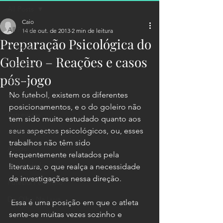
All Posts
Caio
All Posts
14 de out. de 2013
2 min de leitura
Preparação Psicológica do
Notícias
Goleiro – Reações e casos
Valdir Bardi
pós-jogo
História
No futebol, existem os diferentes 
Treinamentos
posicionamentos, e o do goleiro não 
Entrevistas
tem sido muito estudado quanto aos 
seus aspectos psicológicos, ou, esses 
Análise do goleiro
trabalhos não têm sido 
Artigo
frequentemente relatados pela 
Curiosidade
literatura, o que realça a necessidade 
de investigações nessa direção.
Futebol Feminino
De Olho Na Luva
 Essa é uma posição em que o atleta 
sente-se muitas vezes sozinho e 