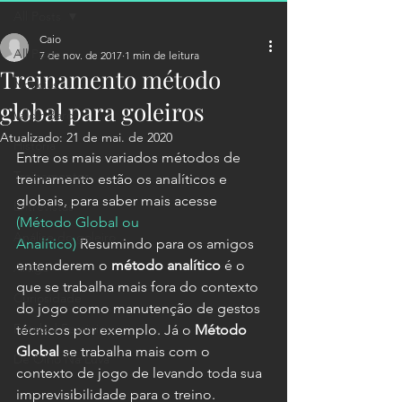
All Posts
Caio
All Posts
7 de nov. de 2017
1 min de leitura
Treinamento método
Notícias
global para goleiros
Valdir Bardi
Atualizado:
21 de mai. de 2020
História
Entre os mais variados métodos de 
Treinamentos
treinamento estão os analíticos e 
globais, para saber mais acesse 
Entrevistas
(Método Global ou 
Análise do goleiro
Analítico)
 Resumindo para os amigos 
entenderem o 
método analítico
 é o 
Artigo
que se trabalha mais fora do contexto 
Curiosidade
do jogo como manutenção de gestos 
Futebol Feminino
técnicos por exemplo. Já o 
Método 
Global 
se trabalha mais com o 
De Olho Na Luva
contexto de jogo de levando toda sua 
imprevisibilidade para o treino.