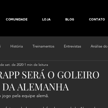
COMUNIDADE
LOJA
BLOG
CONTATO
i
História
Treinamentos
Entrevistas
Análise do
 de set. de 2020
1 min de leitura
no
De Olho Na Luva
RAPP SERÁ O GOLEIRO
R DA ALEMANHA
o jogo pela equipe alemã.