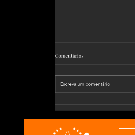
Comentários
Escreva um comentário
Mais importante do que
discutir o goleiro é discutir o
DNA do goleiro brasileiro