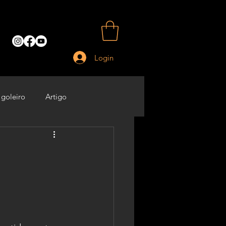
Login
 goleiro
Artigo