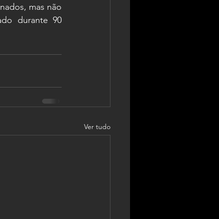
onados, mas não 
do durante 90 
Ver tudo