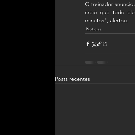
O treinador anunciou
creio que todo el
minutos", alertou.
Notícias
Posts recentes