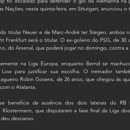
pp foi escalado para defender o gol da Alemanha na pa
s Nações, nesta quinta-feira, em Sttutgart, anunciou o 
do titular Neuer e de Marc-André ter Stegen, ambos n
ht Frankfurt será o titular. O ex-goleiro do PSG, de 30
no, do Arsenal, que poderá jogar no domingo, contra a 
temente na Liga Europa, enquanto Bernd se machuco
 Low para justificar sua escolha. O treinador tamb
 zagueiro Robin Gosens, de 26 anos, que chegou às quar
com o Atalanta.
se beneficia da ausência dos dois laterais do RB L
 Klostermann, que disputaram a fase final da Liga d
 deu descanso.