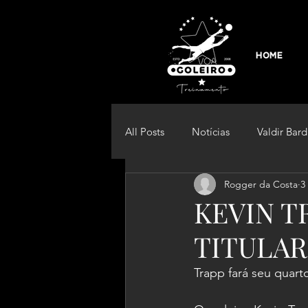
HOME
All Posts
Notícias
Valdir Bard
Rogger da Costa
3
Curiosidade
Futebol Femini
KEVIN T
TITULA
Trapp fará seu quart