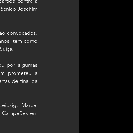
rtida contra a 
técnico Joachim 
ão convocados, 
 anos, tem como 
Suíça.
u por algumas 
ém prometeu a 
tas de final da 
eipzig, Marcel 
os Campeões em 