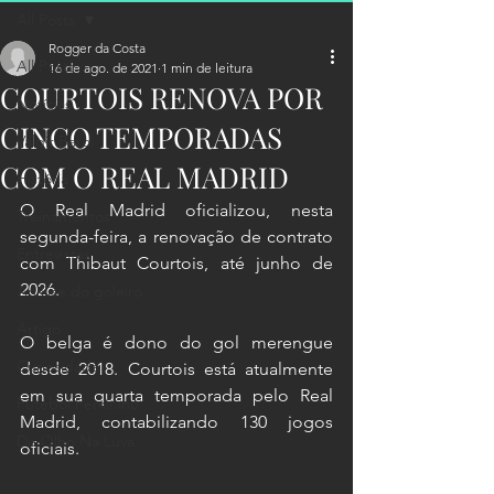
All Posts
Rogger da Costa
All Posts
16 de ago. de 2021
1 min de leitura
COURTOIS RENOVA POR
Notícias
CINCO TEMPORADAS
Valdir Bardi
COM O REAL MADRID
História
O Real Madrid oficializou, nesta 
Treinamentos
segunda-feira, a renovação de contrato 
Entrevistas
com Thibaut Courtois, até junho de 
2026.
Análise do goleiro
Artigo
O belga é dono do gol merengue 
Curiosidade
desde 2018. Courtois está atualmente 
em sua quarta temporada pelo Real 
Futebol Feminino
Madrid, contabilizando 130 jogos 
De Olho Na Luva
oficiais.